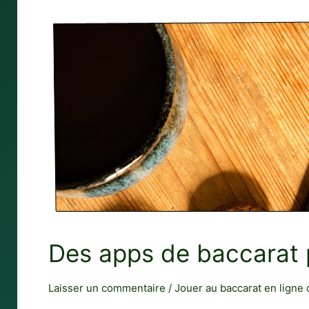
NetEnt
Des apps de baccarat
Laisser un commentaire
/
Jouer au baccarat en ligne