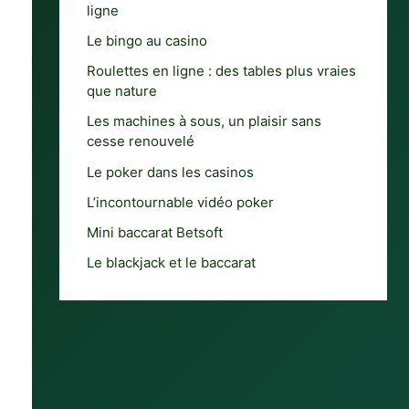
h
ligne
e
Le bingo au casino
r
Roulettes en ligne : des tables plus vraies
que nature
:
Les machines à sous, un plaisir sans
cesse renouvelé
Le poker dans les casinos
L’incontournable vidéo poker
Mini baccarat Betsoft
Le blackjack et le baccarat