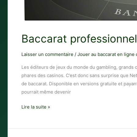
Baccarat professionnel
Laisser un commentaire
/
Jouer au baccarat en ligne
Les éditeurs de jeux du monde du gambling, grands c
phares des casinos. C’est donc sans surprise que Ne
de baccarat. Disponible en versions gratuite et payant
pourrait même devenir
Baccarat
Lire la suite »
professionnel
series
de