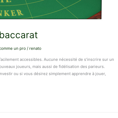
 baccarat
 comme un pro
/
renato
facilement accessibles. Aucune nécessité de s’inscrire sur un
nouveaux joueurs, mais aussi de fidélisation des parieurs.
’investir ou si vous désirez simplement apprendre à jouer,