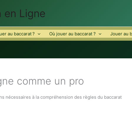
 en Ligne
er au baccarat ?
Où jouer au baccarat ?
Jouer au 
igne comme un pro
ons nécessaires à la compréhension des règles du baccarat