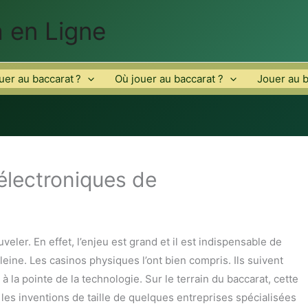
 en Ligne
er au baccarat ?
Où jouer au baccarat ?
Jouer au 
électroniques de
eler. En effet, l’enjeu est grand et il est indispensable de
leine. Les casinos physiques l’ont bien compris. Ils suivent
 à la pointe de la technologie. Sur le terrain du baccarat, cette
s inventions de taille de quelques entreprises spécialisées