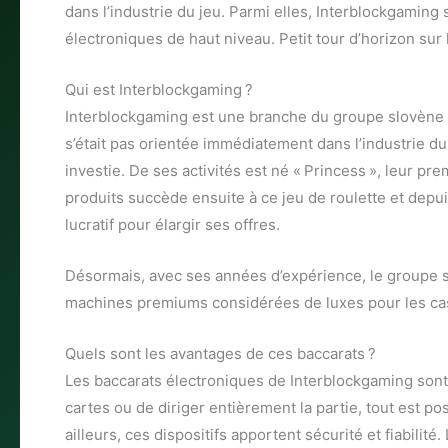
dans l’industrie du jeu. Parmi elles, Interblockgaming
électroniques de haut niveau. Petit tour d’horizon sur 
Qui est Interblockgaming ?
Interblockgaming est une branche du groupe slovène I
s’était pas orientée immédiatement dans l’industrie du 
investie. De ses activités est né « Princess », leur pr
produits succède ensuite à ce jeu de roulette et depu
lucratif pour élargir ses offres.
Désormais, avec ses années d’expérience, le groupe 
machines premiums considérées de luxes pour les cas
Quels sont les avantages de ces baccarats ?
Les baccarats électroniques de Interblockgaming sont f
cartes ou de diriger entièrement la partie, tout est pos
ailleurs, ces dispositifs apportent sécurité et fiabilit