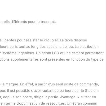
eils différents pour le baccarat.
elligentes pour assister le croupier. La table dispose
leurs paris tout au long des sessions de jeu. La distribution
à un système ingénieux. Un écran LCD et une caméra permettent
 options supplémentaires sont présentes en fonction du type de
e la marque. En effet, à partir d’un seul poste de commande,
. Il est possible d’avoir autant de parieurs sur le Stadium
r, depuis son poste, dirige la partie. Avantageux autant en
o en terme d’optimisation de ressources. Un écran commun