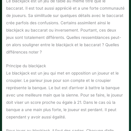
Le blackjack est un jeu de table au même titre que le
baccarat. Il est tout aussi apprécié et a une forte communauté
de joueurs. Sa similitude sur quelques détails avec le baccarat
crée parfois des confusions. Certains assimilent ainsi le
blackjack au baccarat ou inversement. Pourtant, ces deux
jeux sont totalement différents. Quelles ressemblances peut-
on alors souligner entre le blackjack et le baccarat ? Quelles
différences noter ?
Principe du blackjack
Le blackjack est un jeu qui met en opposition un joueur et le
croupier. Le parieur joue pour son compte et le croupier
représente la banque. Le but est d’arriver à battre la banque
avec une meilleure main que la sienne. Pour se faire, le joueur
doit viser un score proche ou égale à 21. Dans le cas où la
banque a une main plus forte, le joueur est perdant. Il peut
cependant y avoir aussi égalité.
Pour jouer au blackjack, il faut des cartes. Chacune d’elle