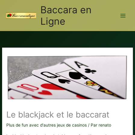
Aller
Baccara en
au
Ligne
contenu
Le blackjack et le baccarat
Plus de fun avec d'autres jeux de casinos
/ Par
renato