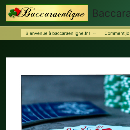
Aller
Baccara
au
contenu
Bienvenue à baccaraenligne.fr !
Comment jou