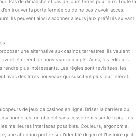
our. Pas de dimanche et pas de jours fériés pour eux. Toute la
 d’en trouver la porte fermée ou de ne pas y avoir accès.
urs. Ils peuvent ainsi s’adonner à leurs jeux préférés suivant
tes
proposer une alternative aux casinos terrestres. Ils veulent
innovent et créent de nouveaux concepts. Ainsi, les éditeurs
 rendre plus intéressants. Les règles sont revisitées, les
t avec des titres nouveaux qui suscitent plus leur intérêt.
oppeurs de jeux de casinos en ligne. Briser la barrière du
nsationnel est un objectif sans cesse remis sur le tapis. Les
s les meilleures interfaces possibles. Couleurs, ergonomie,
 une attention portée sur l’identité du jeu et l’histoire qu’il