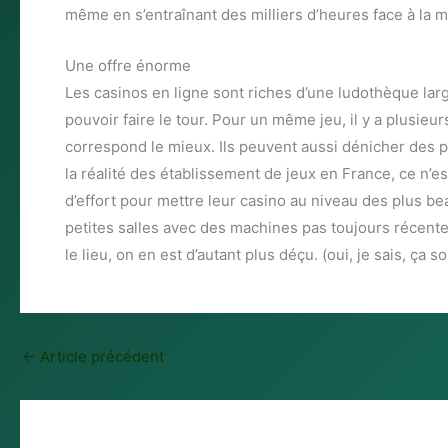
même en s’entraînant des milliers d’heures face à la ma
Une offre énorme
Les casinos en ligne sont riches d’une ludothèque large 
pouvoir faire le tour. Pour un même jeu, il y a plusieur
correspond le mieux. Ils peuvent aussi dénicher des 
la réalité des établissement de jeux en France, ce n’es
d’effort pour mettre leur casino au niveau des plus 
petites salles avec des machines pas toujours récentes
le lieu, on en est d’autant plus déçu. (oui, je sais, ç
←
Article précédent