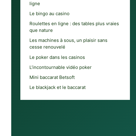
h
ligne
e
Le bingo au casino
r
Roulettes en ligne : des tables plus vraies
que nature
:
Les machines à sous, un plaisir sans
cesse renouvelé
Le poker dans les casinos
L’incontournable vidéo poker
Mini baccarat Betsoft
Le blackjack et le baccarat