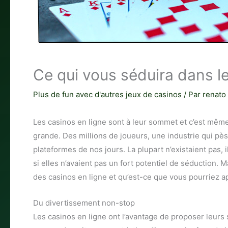
Ce qui vous séduira dans le
Plus de fun avec d'autres jeux de casinos
/ Par
renato
Les casinos en ligne sont à leur sommet et c’est mêm
grande. Des millions de joueurs, une industrie qui pès
plateformes de nos jours. La plupart n’existaient pas, i
si elles n’avaient pas un fort potentiel de séduction. Ma
des casinos en ligne et qu’est-ce que vous pourriez ap
Du divertissement non-stop
Les casinos en ligne ont l’avantage de proposer leurs 