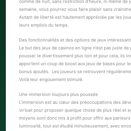
comme de nuit, sans restriction d’heure, ni même de j
semaine, vous pourrez vous faire plaisir sans craindre
Autant de liberté est hautement appréciée par les joue
leurs emplois du temps.
Des fonctionnalités et des options de jeux intéressan
Le but des jeux de casinos en ligne n’est pas juste de 
pousser le divertissement plus loin et pour cela, ils 
apportent un coup de boost aux jeux de bases pour les
bonus ajoutés. Les joueurs se retrouvent régulièremen
Voilà leur engouement stimulé.
Une immersion toujours plus poussée
L’immersion est au cœur des préoccupations des dével
virtuel pour proposer quelque chose de plus réel et se
moyens sont donc mis à profit pour offrir aux parieur
luminosité, tout est étudié minutieusement, avec encore,