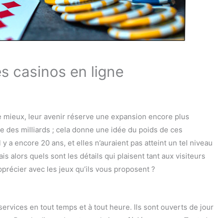
s casinos en ligne
e mieux, leur avenir réserve une expansion encore plus
e des milliards ; cela donne une idée du poids de ces
l y a encore 20 ans, et elles n’auraient pas atteint un tel niveau
is alors quels sont les détails qui plaisent tant aux visiteurs
précier avec les jeux qu’ils vous proposent ?
services en tout temps et à tout heure. Ils sont ouverts de jour