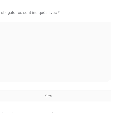
obligatoires sont indiqués avec
*
Site