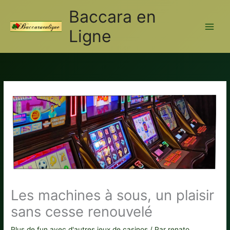
Aller
Baccara en
au
Ligne
contenu
Les machines à sous, un plaisir
sans cesse renouvelé
Plus de fun avec d'autres jeux de casinos
/ Par
renato