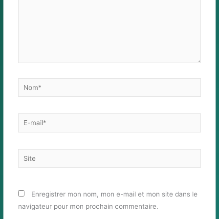
Nom*
E-
mail*
Site
Enregistrer mon nom, mon e-mail et mon site dans le
navigateur pour mon prochain commentaire.