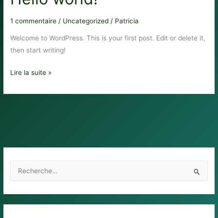
1 commentaire
/
Uncategorized
/
Patricia
Welcome to WordPress. This is your first post. Edit or delete it,
then start writing!
Hello
Lire la suite »
world!
R
e
c
h