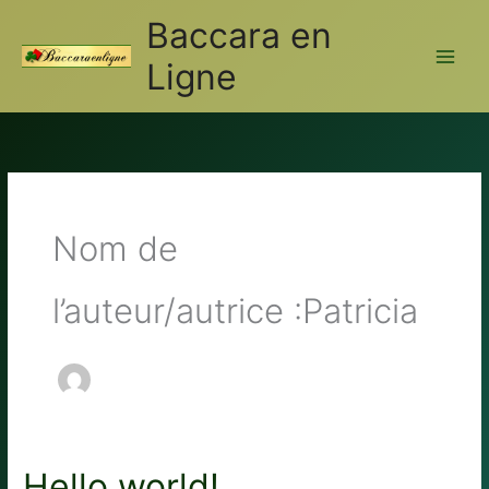
Aller
Baccara en
au
Ligne
contenu
Nom de
l’auteur/autrice :Patricia
Hello world!