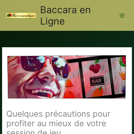
Aller
Baccara en
au
Ligne
contenu
Quelques précautions pour
profiter au mieux de votre
session de jeu