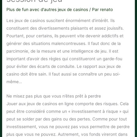
Plus de fun avec d'autres jeux de casinos
/ Par
renato
Les jeux de casinos suscitent énormément d’intérêt. Ils
constituent des divertissements plaisants et assez jouissifs.
Pourtant, pour certains, ils peuvent vite devenir addictifs et
générer des situations malencontreuses. Il faut donc de la
parcimonie, de la mesure et une intelligence de jeu. Il est
important d’avoir des règles qui constitueront un garde-fou
pour éviter des écarts de conduite. Le rapport aux jeux de
casino doit être sain. Il faut aussi se connaître un peu soi-
même…
Ne misez pas plus que vous n’êtes prêt à perdre
Jouer aux jeux de casinos en ligne comporte des risques. Cela
peut être considéré comme un « investissement à risque » qui
peut se solder par des gains ou des pertes. Comme pour tout
investissement, vous ne pouvez pas vous permettre de perdre
plus que vous ne pouvez. Autrement, vos fonds vireront dans